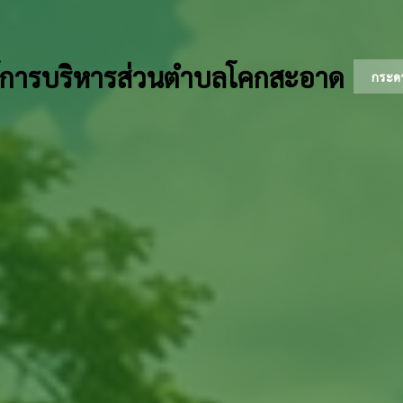
์การบริหารส่วนตำบลโคกสะอาด
กระด