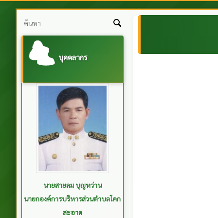
บุคคลากร
พันตำรวจเอกบรรหาร เรืองขจร
รองนายกองค์การบริหารส่วนตำบล
โคกสะอาด