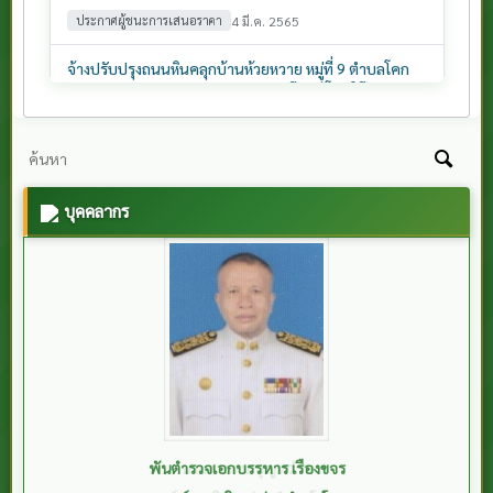
บุคคลากร
พันตำรวจเอกบรรหาร เรืองขจร