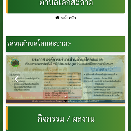
ตำบลโคกสะอาด
หน้าหลัก
กสะอาด:-
นโยบาย มท.1
กิจกรรม / ผลงาน