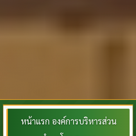
หน้าแรก องค์การบริหารส่วน