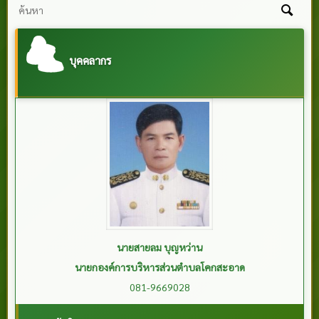
บุคคลากร
พันตำรวจเอกบรรหาร เรืองขจร
รองนายกองค์การบริหารส่วนตำบลโคกสะอาด
089-0705105