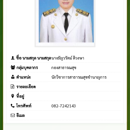
ชื่อ นามสกุล นามสกุล
นางธัญวรัตม์ ติวงษา
กลุ่มบุคลากร
กองสาธารณสุข
ตำแหน่ง
นักวิชาการสาธารณสุขชำนาญการ
รายละเอียด
ที่อยู่
โทรศัพท์
082-7242143
อีเมล