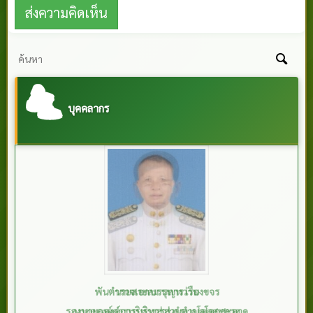
บุคคลากร
พันตำรวจเอกบรรหาร เรืองขจร
รองนายกองค์การบริหารส่วนตำบลโคกสะอาด